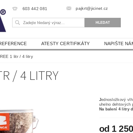
pajkrt@jicinet.cz
603 442 081
REFERENCE
ATESTY CERTIFIKÁTY
NAPIŠTE NÁ
 1 litr / 4 litry
R / 4 LITRY
J
ednosložkový vlh
uhelno dehtových 
Na balení 4 litr
od 1 25