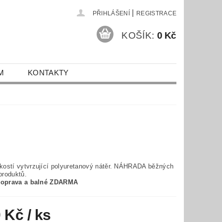
|
PŘIHLÁŠENÍ
REGISTRACE
KOŠÍK:
0 Kč
M
KONTAKTY
kostí vytvrzující polyuretanový nátěr. NÁHRADA běžných
produktů.
y doprava a balné ZDARMA
0 Kč
/ ks