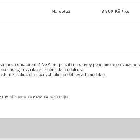
Na dotaz
3 300 Kč
/ ks
ystémech s nátěrem ZINGA pro použití na stavby ponořené nebo vložené 
ionu částic) a vynikající chemickou odolnost.
uktem k nahrazení běžných uhelno dehtových produktů.
rosím
přihlaste se
nebo se
registrujte
.