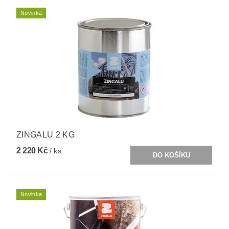
Novinka
ZINGALU 2 KG
2 220 Kč
/ ks
Novinka