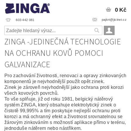
0 Kč
pajkrt@jicinet.cz
603 442 081
ZINGA -JEDINEČNÁ TECHNOLOGIE
NA OCHRANU KOVŮ POMOCI
GALVANIZACE
Pro zachování životnosti, renovaci a opravy zinkovaných
komponentů je nejvhodnější použít opět zinek.
Zinek je zároveň nejvhodnější jako ochrana proti korozi
všech kovových povrchů.
To vše splňuje, již od roku 1981, belgický nátěrový
systém ZINGA, který obsahuje elektrolytický zinek o
čistotě 99,995% a tím poskytuje nejlepší ochranu proti
korozi a má ochranný efekt a životnost srovnatelnou se
žárovým zinkováním s možností aplikace přímo v terénu,
jednoduše nátěrem nebo nástřikem.