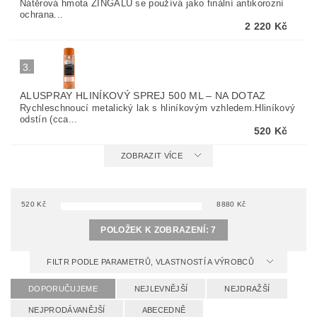
Nátěrová hmota ZINGALU se používá jako finální antikorozní
ochrana...
2 220 Kč
3.
ALUSPRAY HLINÍKOVÝ SPREJ 500 ML
–
NA DOTAZ
Rychleschnoucí metalický lak s hliníkovým vzhledem.Hliníkový
odstín (cca...
520 Kč
ZOBRAZIT VÍCE
520
Kč
8880
Kč
POLOŽEK K ZOBRAZENÍ:
7
FILTR PODLE PARAMETRŮ, VLASTNOSTÍ A VÝROBCŮ
DOPORUČUJEME
NEJLEVNĚJŠÍ
NEJDRAŽŠÍ
NEJPRODÁVANĚJŠÍ
ABECEDNĚ