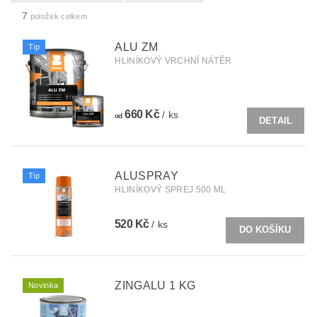
7
položek celkem
ALU ZM
Tip
HLINÍKOVÝ VRCHNÍ NÁTĚR
660 Kč
/ ks
od
DETAIL
ALUSPRAY
Tip
HLINÍKOVÝ SPREJ 500 ML
520 Kč
/ ks
ZINGALU 1 KG
Novinka