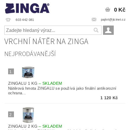
0 Kč
pajkrt@jicinet.cz
603 442 081
VRCHNÍ NÁTĚR NA ZINGA
NEJPRODÁVANĚJŠÍ
1.
ZINGALU 1 KG
–
SKLADEM
Nátěrová hmota ZINGALU se používá jako finální antikorozní
ochrana...
1 120 Kč
2.
ZINGALU 2 KG
–
SKLADEM