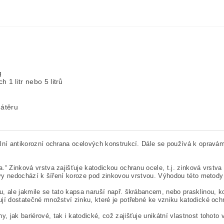
g
 1 litr nebo 5 litrů
átěru
ální antikorozní ochrana ocelových konstrukcí. Dále se používá k opra
 Zinková vrstva zajišťuje katodickou ochranu ocele, t.j. zinková vrstva
vy nedochází k šíření koroze pod zinkovou vrstvou. Výhodou této metody g
 ale jakmile se tato kapsa naruší např. škrábancem, nebo prasklinou, ko
í dostatečné množství zinku, které je potřebné ke vzniku katodické och
jak bariérové, tak i katodické, což zajišťuje unikátní vlastnost tohoto 