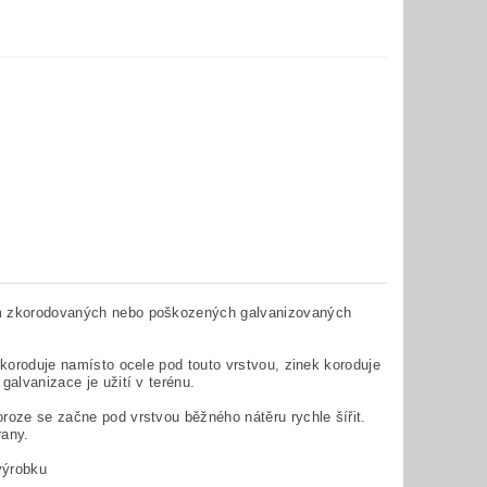
vám zkorodovaných nebo poškozených galvanizovaných
 koroduje namísto ocele pod touto vrstvou, zinek koroduje
alvanizace je užití v terénu.
roze se začne pod vrstvou běžného nátěru rychle šířit.
rany.
výrobku