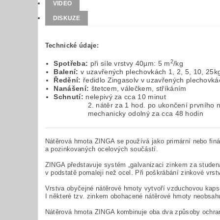
VIDEO
DISKUZE
Technické údaje:
2
Spotřeba:
při síle vrstvy 40µm: 5 m
/kg
Balení:
v uzavřených plechovkách 1, 2, 5, 10, 25k
Ředění:
ředidlo Zingasolv v uzavřených plechovkách
Nanášení:
štetcem, válečkem, stříkáním
Schnutí:
nelepivý za cca 10 minut
2. nátěr za 1 hod. po ukončení prvního n
mechanicky odolný za cca 48 hodin
Nátěrová hmota ZINGA se používá jako primární nebo fin
a pozinkovaných ocelových součástí.
ZINGA představuje systém „galvanizaci zinkem za studena.“
v podstatě pomaleji než ocel. Při poškrábání zinkové vrst
Vrstva obyčejné nátěrové hmoty vytvoří vzduchovou kapsu,
I některé tzv. zinkem obohacené nátěrové hmoty neobsahuj
Nátěrová hmota ZINGA kombinuje oba dva způsoby ochrany, 